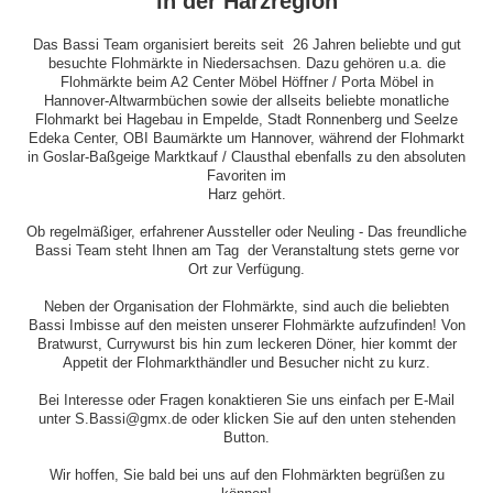
in der Harzregion
Das Bassi Team organisiert bereits seit 26 Jahren beliebte und gut
besuchte Flohmärkte in Niedersachsen. Dazu gehören u.a. die
Flohmärkte beim A2 Center Möbel Höffner / Porta Möbel in
Hannover-Altwarmbüchen sowie der allseits beliebte monatliche
Flohmarkt bei Hagebau in Empelde, Stadt Ronnenberg und Seelze
Edeka Center, OBI Baumärkte um Hannover, während der Flohmarkt
in Goslar-Baßgeige Marktkauf / Clausthal ebenfalls zu den absoluten
Favoriten im
Harz gehört.
Ob regelmäßiger, erfahrener Aussteller oder Neuling - Das freundliche
Bassi Team steht Ihnen am Tag der Veranstaltung stets gerne vor
Ort zur Verfügung.
Neben der Organisation der Flohmärkte, sind auch die beliebten
Bassi Imbisse auf den meisten unserer Flohmärkte aufzufinden! Von
Bratwurst, Currywurst bis hin zum leckeren Döner, hier kommt der
Appetit der Flohmarkthändler und Besucher nicht zu kurz.
Bei Interesse oder Fragen konaktieren Sie uns einfach per E-Mail
unter S.Bassi@gmx.de oder klicken Sie auf den unten stehenden
Button.
Wir hoffen, Sie bald bei uns auf den Flohmärkten begrüßen zu